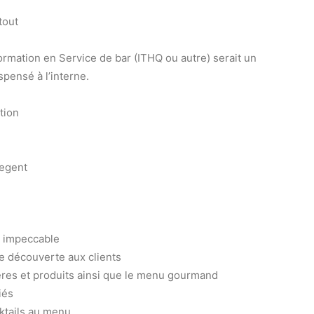
tout
ormation en Service de bar (ITHQ ou autre) serait un
spensé à l’interne.
tion
regent
e impeccable
de découverte aux clients
bières et produits ainsi que le menu gourmand
iés
cktails au menu