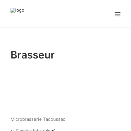
sex videos
girl maid.
free porn
justporntube.net
cute white sissy plays with dick on cam.
Accueil
Brasseur
Emplois
Candidats
OFFREZ UN EMPLOI
Portail Entreprise
Portail Candidat
Microbrasserie Tadoussac
0 active jobs
(view)