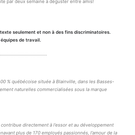
uite par deux semaine à déguster entre amis!
e texte seulement et non à des fins discriminatoires.
équipes de travail.
.......................................
00 % québécoise située à Blainville, dans les Basses-
èrement naturelles commercialisées sous la marque
e contribue directement à l’essor et au développement
énavant plus de 170 employés passionnés, l’amour de la