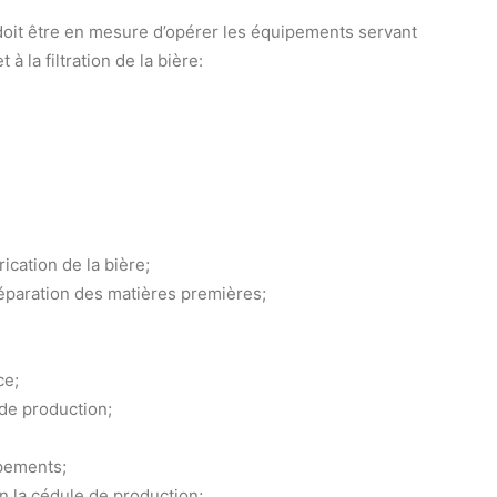
doit être en mesure d’opérer les équipements servant
 à la filtration de la bière:
ication de la bière;
préparation des matières premières;
ce;
de production;
ipements;
n la cédule de production;