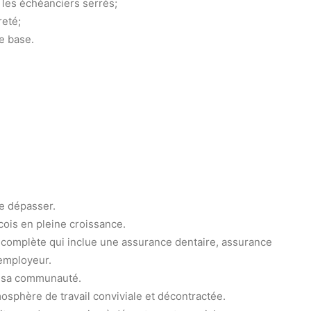
r les échéanciers serrés;
reté;
e base.
e dépasser.
ois en pleine croissance.
 complète qui inclue une assurance dentaire, assurance
’employeur.
s sa communauté.
mosphère de travail conviviale et décontractée.