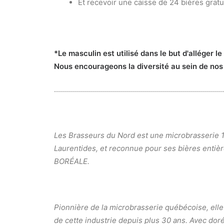
Et recevoir une caisse de 24 bières grat
*Le masculin est utilisé dans le but d'alléger l
Nous encourageons la diversité au sein de nos 
.....................................................................................
Les Brasseurs du Nord est une microbrasserie 1
Laurentides, et reconnue pour ses bières enti
BORÉALE.
Pionnière de la microbrasserie québécoise, ell
de cette industrie depuis plus 30 ans. Avec dor