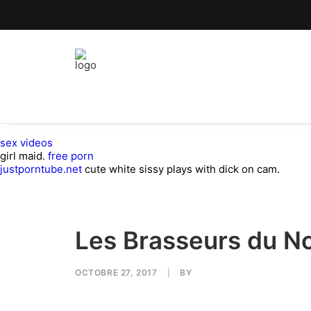
sex videos
girl maid.
free porn
justporntube.net
cute white sissy plays with dick on cam.
Les Brasseurs du No
OCTOBRE 27, 2017
|
BY