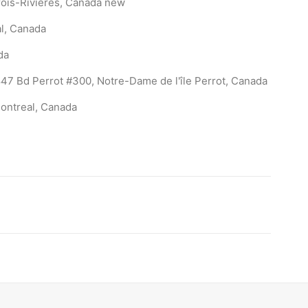
ois-Rivières, Canada
new
l, Canada
da
47 Bd Perrot #300, Notre-Dame de l'île Perrot, Canada
ontreal, Canada