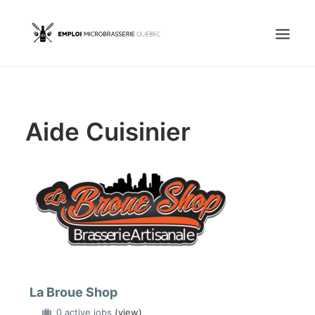
Accueil
Aide Cuisinier
Emplois
Candidats
OFFREZ UN EMPLOI
Portail Entreprise
Portail Candidat
La Broue Shop
0 active jobs
(view)