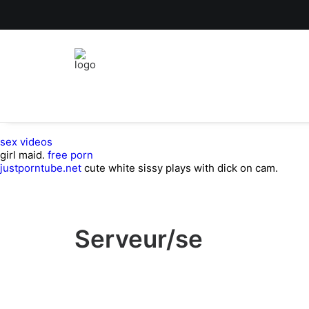
sex videos
girl maid.
free porn
justporntube.net
cute white sissy plays with dick on cam.
Serveur/se