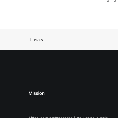
PREV
Mission
Aidez les microbrasseries à trouver de la main