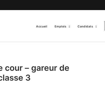
Accueil
Emplois
Candidats
 cour – gareur de
classe 3