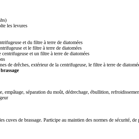
shs)
lte les levures
rifugeuse et du filtre à terre de diatomées
trifugeuse et le filtre à terre de diatomées
e centrifugeuse et un filtre à terre de diatomées
ons
es de drêches, extérieur de la centrifugeuse, le filtre à terre de diatomé
e brassage
ge, empâtage, séparation du moût, dédrechage, ébullition, refroidissement
ngeur
 des cuves de brassage. Participe au maintien des normes de sécurité, de p