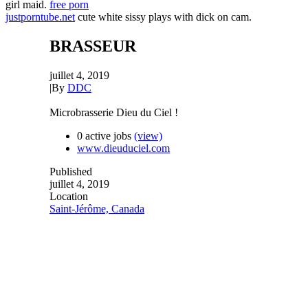
girl maid.
free porn
justporntube.net
cute white sissy plays with dick on cam.
BRASSEUR
juillet 4, 2019
|
By
DDC
Microbrasserie Dieu du Ciel !
0 active jobs
(view)
www.dieuduciel.com
Published
juillet 4, 2019
Location
Saint-Jérôme, Canada