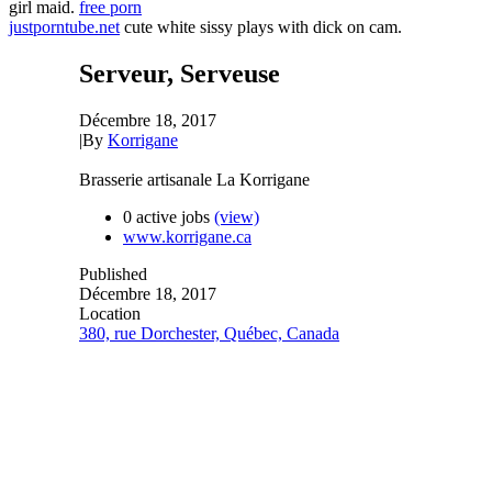
girl maid.
free porn
justporntube.net
cute white sissy plays with dick on cam.
Serveur, Serveuse
Décembre 18, 2017
|
By
Korrigane
Brasserie artisanale La Korrigane
0 active jobs
(view)
www.korrigane.ca
Published
Décembre 18, 2017
Location
380, rue Dorchester, Québec, Canada