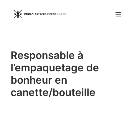
Accueil
Responsable à
Emplois
Candidats
l’empaquetage de
bonheur en
OFFREZ UN EMPLOI
canette/bouteille
Portail Entreprise
Portail Candidat