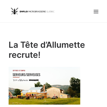
Accueil
La Tête d’Allumette
Emplois
Candidats
recrute!
OFFREZ UN EMPLOI
Portail Entreprise
Portail Candidat