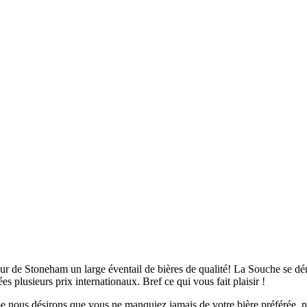
eur de Stoneham un large éventail de bières de qualité! La Souche se dé
ées plusieurs prix internationaux. Bref ce qui vous fait plaisir !
e nous désirons que vous ne manquiez jamais de votre bière préférée,