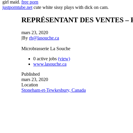
girl maid.
free porn
justporntube.net
cute white sissy plays with dick on cam.
REPRÉSENTANT DES VENTES –
mars 23, 2020
|
By
rh@lasouche.ca
Microbrasserie La Souche
0 active jobs
(view)
www.lasouche.ca
Published
mars 23, 2020
Location
Stoneham-et-Tewkesbury, Canada