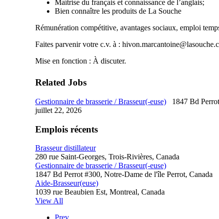
Maîtrise du français et connaissance de l’anglais;
Bien connaître les produits de La Souche
Rémunération compétitive, avantages sociaux, emploi temps
Faites parvenir votre c.v. à : hivon.marcantoine@lasouche.
Mise en fonction : À discuter.
Related Jobs
Gestionnaire de brasserie / Brasseur(-euse)
1847 Bd Perrot
juillet 22, 2026
Emplois récents
Brasseur distillateur
280 rue Saint-Georges, Trois-Rivières, Canada
Gestionnaire de brasserie / Brasseur(-euse)
1847 Bd Perrot #300, Notre-Dame de l'île Perrot, Canada
Aide-Brasseur(euse)
1039 rue Beaubien Est, Montreal, Canada
View All
Prev