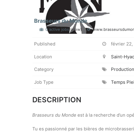
Brasseurs du Monde
0 active jobs
(view)
www.brasseursdumo
Published
février 22,
Location
Saint-Hyac
Category
Productio
Job Type
Temps Ple
DESCRIPTION
Brasseurs du Monde
est à la recherche d’un opér
Tu es passionné par les bières de microbrasser