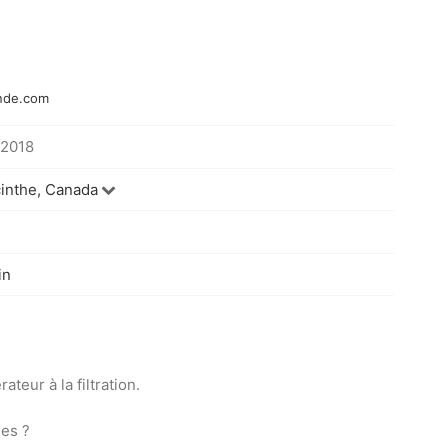
nde.com
 2018
inthe, Canada
n
in
ateur à la filtration.
ies ?