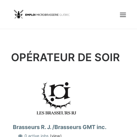
Accueil
OPÉRATEUR DE SOIR
Emplois
Candidats
OFFREZ UN EMPLOI
Portail Entreprise
Portail Candidat
Brasseurs R. J. /Brasseurs GMT inc.
0 active jobs
(view)