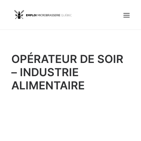
Accueil
OPÉRATEUR DE SOIR
Emplois
Candidats
– INDUSTRIE
ALIMENTAIRE
OFFREZ UN EMPLOI
Portail Entreprise
Portail Candidat