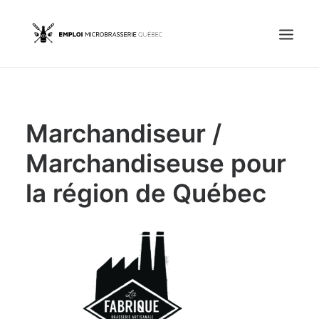
Accueil
Marchandiseur /
Emplois
Candidats
Marchandiseuse pour
la région de Québec
OFFREZ UN EMPLOI
Portail Entreprise
Portail Candidat