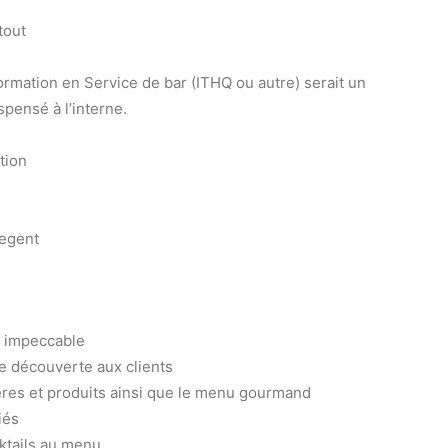
tout
ormation en Service de bar (ITHQ ou autre) serait un
spensé à l’interne.
tion
regent
e impeccable
de découverte aux clients
bières et produits ainsi que le menu gourmand
iés
cktails au menu