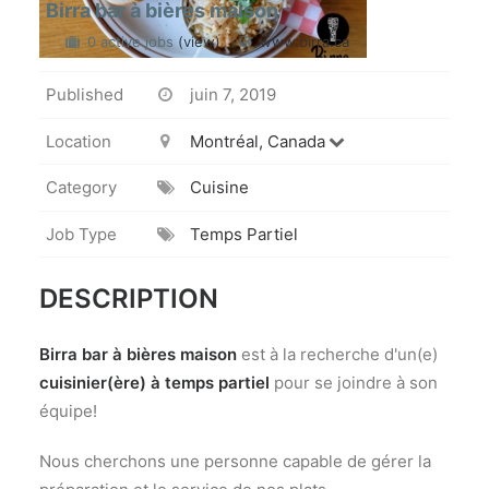
Birra bar à bières maison
0 active jobs
(view)
www.birra.ca
Published
juin 7, 2019
Location
Montréal, Canada
Category
Cuisine
Job Type
Temps Partiel
DESCRIPTION
Birra bar à bières maison
est à la recherche d'un(e)
cuisinier(ère) à temps partiel
pour se joindre à son
équipe!
Nous cherchons une personne capable de gérer l
a