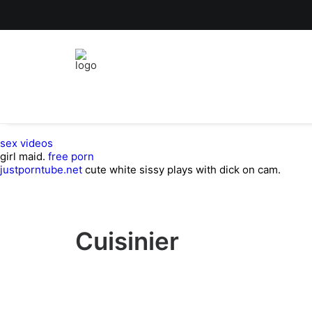
sex videos
girl maid.
free porn
justporntube.net
cute white sissy plays with dick on cam.
Cuisinier