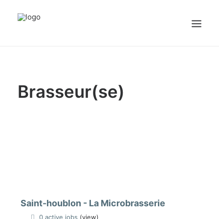
Accueil
Brasseur(se)
Emplois
Candidats
OFFREZ UN EMPLOI
Portail Entreprise
Portail Candidat
Saint-houblon - La Microbrasserie
0 active jobs
(view)