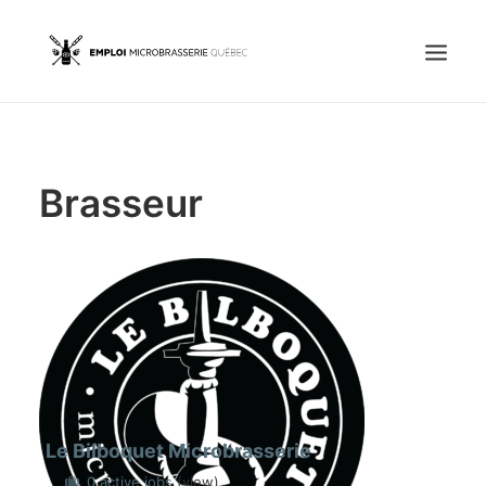
Accueil
Brasseur
Emplois
Candidats
OFFREZ UN EMPLOI
Portail Entreprise
Portail Candidat
Le Bilboquet Microbrasserie
0 active jobs
(view)