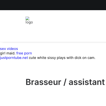
sex videos
girl maid.
free porn
justporntube.net
cute white sissy plays with dick on cam.
Brasseur / assistan