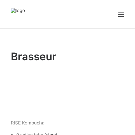
sex videos
girl maid.
free porn
justporntube.net
cute white sissy plays with dick on cam.
Accueil
Brasseur
Emplois
Candidats
OFFREZ UN EMPLOI
Portail Entreprise
Portail Candidat
RISE Kombucha
0 active jobs
(view)