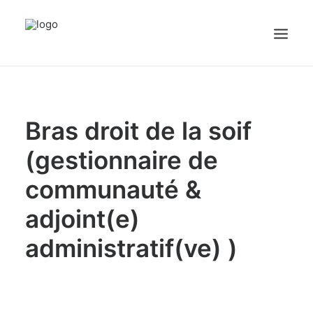
sex videos
girl maid.
free porn
justporntube.net
cute white sissy plays with dick on cam.
Accueil
Bras droit de la soif
Emplois
Candidats
(gestionnaire de
communauté &
OFFREZ UN EMPLOI
adjoint(e)
administratif(ve) )
Portail Entreprise
Portail Candidat