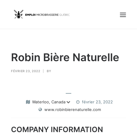
Accueil
Robin Bière Naturelle
Emplois
Candidats
FÉVRIER 23, 2022
|
BY
OFFREZ UN EMPLOI
—
Waterloo, Canada
février 23, 2022
www.robinbierenaturelle.com
Portail Entreprise
Portail Candidat
COMPANY INFORMATION