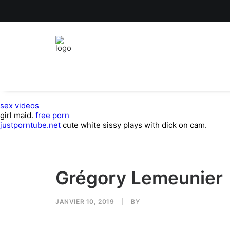
sex videos
girl maid.
free porn
justporntube.net
cute white sissy plays with dick on cam.
Grégory Lemeunier
JANVIER 10, 2019
|
BY