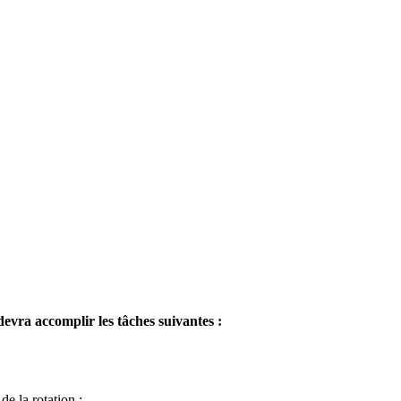
t devra accomplir les tâches suivantes :
de la rotation ;