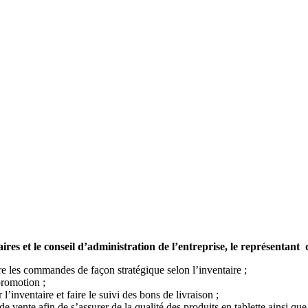
naires et le conseil d’administration de l’entreprise, le représentan
dre les commandes de façon stratégique selon l’inventaire ;
promotion ;
l’inventaire et faire le suivi des bons de livraison ;
e vente afin de s’assurer de la qualité des produits en tablette ainsi que 