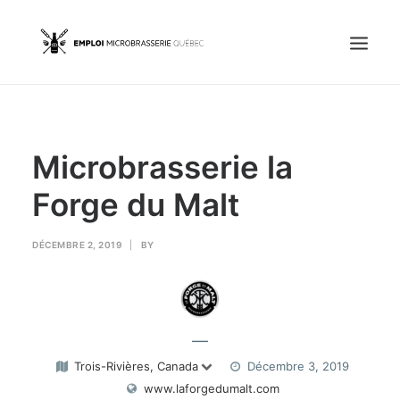
Accueil
Microbrasserie la
Emplois
Candidats
Forge du Malt
OFFREZ UN EMPLOI
DÉCEMBRE 2, 2019
|
BY
Portail Entreprise
—
Portail Candidat
Trois-Rivières, Canada
Décembre 3, 2019
www.laforgedumalt.com