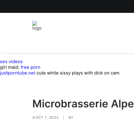
sex videos
girl maid.
free porn
justporntube.net
cute white sissy plays with dick on cam.
Microbrasserie Alp
AOÛT 7, 2023
|
BY