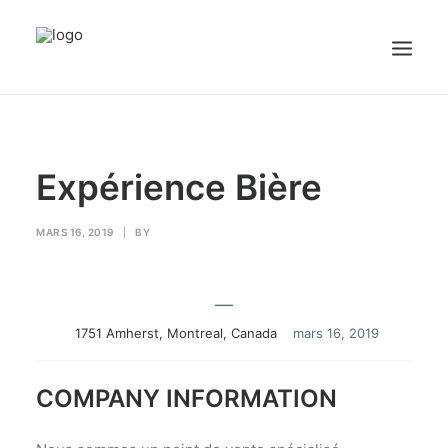
Accueil
Expérience Bière
Emplois
Candidats
MARS 16, 2019
|
BY
OFFREZ UN EMPLOI
—
1751 Amherst, Montreal, Canada
mars 16, 2019
Portail Entreprise
COMPANY INFORMATION
Portail Candidat