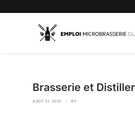
Brasserie et Distill
AOÛT 31, 2022
|
BY