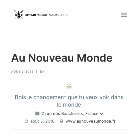
Accueil
Au Nouveau Monde
Emplois
Candidats
AOÛT 5, 2018
|
BY
OFFREZ UN EMPLOI
Bois le changement que tu veux voir dans
le monde
Portail Entreprise
2 rue des Boucheries, France
août 5, 2018
www.aunouveaumonde.fr
Portail Candidat