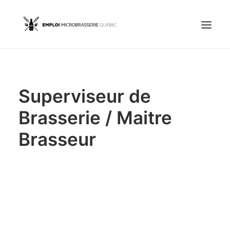
Accueil
Superviseur de
Emplois
Candidats
Brasserie / Maitre
Brasseur
OFFREZ UN EMPLOI
Portail Entreprise
Portail Candidat