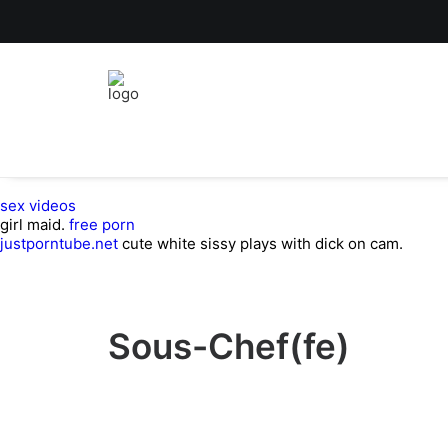
sex videos
girl maid.
free porn
justporntube.net
cute white sissy plays with dick on cam.
Sous-Chef(fe)