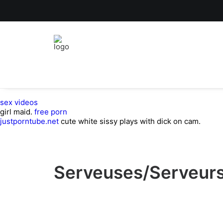
sex videos
girl maid.
free porn
justporntube.net
cute white sissy plays with dick on cam.
Serveuses/Serveurs