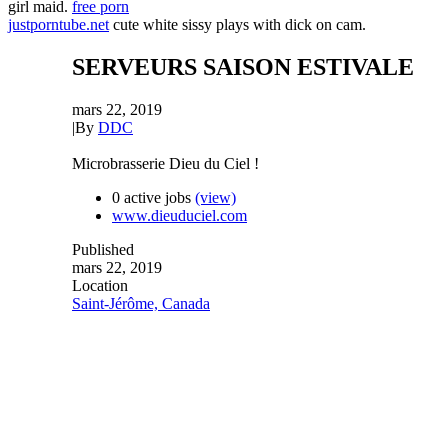
girl maid.
free porn
justporntube.net
cute white sissy plays with dick on cam.
SERVEURS SAISON ESTIVALE
mars 22, 2019
|
By
DDC
Microbrasserie Dieu du Ciel !
0 active jobs
(view)
www.dieuduciel.com
Published
mars 22, 2019
Location
Saint-Jérôme, Canada