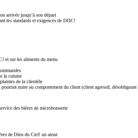
son arrivée jusqu’à son départ
ctant les standards et exigences de DDC!
DC! et sur les aliments du menu
 commandes
 la cuisine
laintes de la clientèle
ourrait nuire au comportement du client (client agressif, désobligeant s
ervice des bières de microbrasserie
ères de Dieu du Ciel! un atout