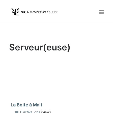
Accueil
Serveur(euse)
Emplois
Candidats
OFFREZ UN EMPLOI
Portail Entreprise
Portail Candidat
La Boite à Malt
0 active jobs
(view)