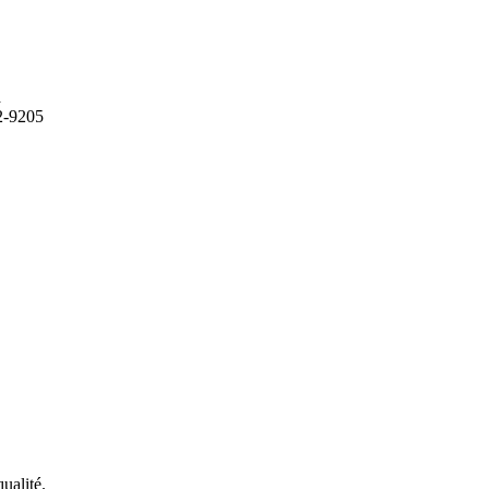
a
2-9205
ualité.