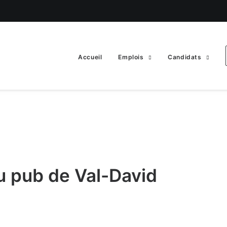
Accueil
Emplois
Candidats
u pub de Val-David