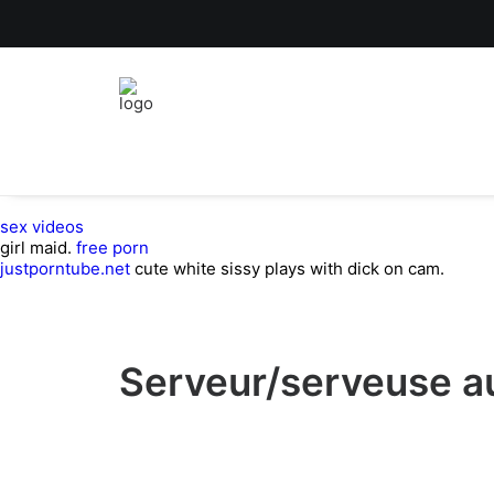
sex videos
girl maid.
free porn
justporntube.net
cute white sissy plays with dick on cam.
Serveur/serveuse a