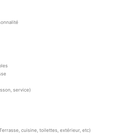
sonnalité
bles
sse
isson, service)
errasse, cuisine, toilettes, extérieur, etc)