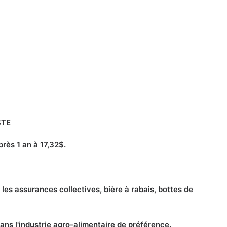
STE
rès 1 an à 17,32$.
les assurances collectives, bière à rabais, bottes de
ns l'industrie agro-alimentaire de préférence.