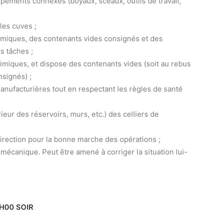
uipements connexes (boyaux, sceaux, outils de travail,
 les cuves ;
himiques, des contenants vides consignés et des
s tâches ;
himiques, et dispose des contenants vides (soit au rebus
nsignés) ;
anufacturières tout en respectant les règles de santé
ieur des réservoirs, murs, etc.) des celliers de
direction pour la bonne marche des opérations ;
mécanique. Peut être amené à corriger la situation lui-
3H00 SOIR