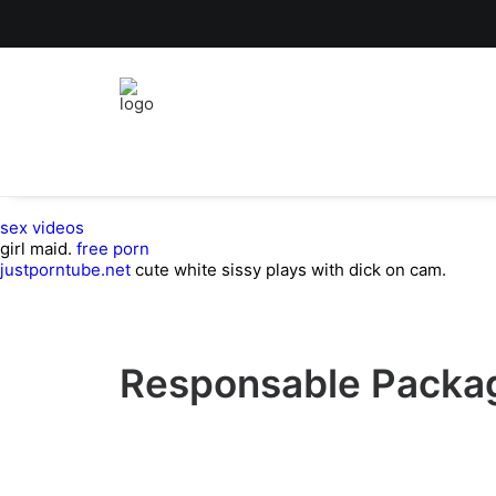
sex videos
girl maid.
free porn
justporntube.net
cute white sissy plays with dick on cam.
Responsable Packag