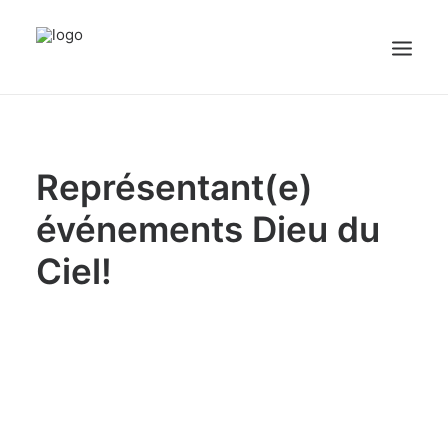
Accueil
Représentant(e)
Emplois
Candidats
événements Dieu du
Ciel!
OFFREZ UN EMPLOI
Portail Entreprise
Portail Candidat