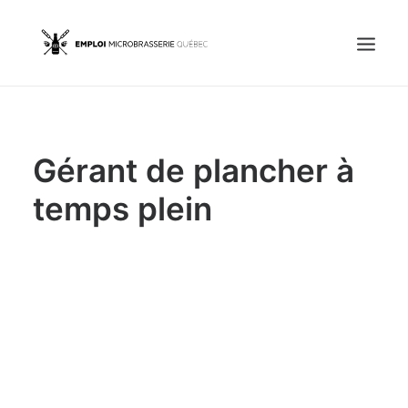
Accueil
Gérant de plancher à
Emplois
Candidats
temps plein
OFFREZ UN EMPLOI
Portail Entreprise
Portail Candidat