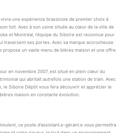
t vivre une expérience brassicole de premier choix à
son toit. Avec à son usine située au cœur de la ville de
oke et Montréal, l’équipe du Siboire est reconnue pour
qui traversent ses portes. Avec sa marque accrocheuse
ire propose un vaste menu de bières maison et une offre
 jour en novembre 2007, est situé en plein cœur du
imonial qui abritait autrefois une station de train. Avec
 le Siboire Dépôt vous fera découvrir et apprécier le
 bières maison en constante évolution.
timulent, ce poste d’assistant.e-gérant.e vous permettra
misme et votre rigueur, le tout dans un environnement