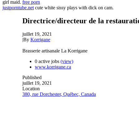
girl maid.
free porn
justporntube.net
cute white sissy plays with dick on cam.
Directrice/directeur de la restauratio
juillet 19, 2021
|
By
Korrigane
Brasserie artisanale La Korrigane
0 active jobs
(view)
www.korrigane.ca
Published
juillet 19, 2021
Location
380, rue Dorchester, Québec, Canada