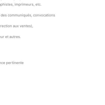
aphistes, imprimeurs, etc.
er des communiqués, convocations
irection aux ventes),
ur et autres.
nce pertinente