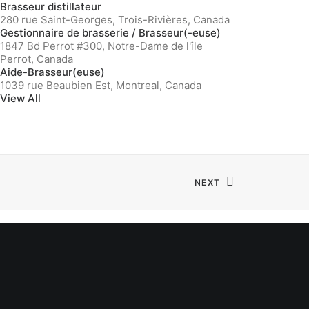
Brasseur distillateur
280 rue Saint-Georges, Trois-Rivières, Canada
Gestionnaire de brasserie / Brasseur(-euse)
1847 Bd Perrot #300, Notre-Dame de l'île
Perrot, Canada
Aide-Brasseur(euse)
1039 rue Beaubien Est, Montreal, Canada
View All
NEXT