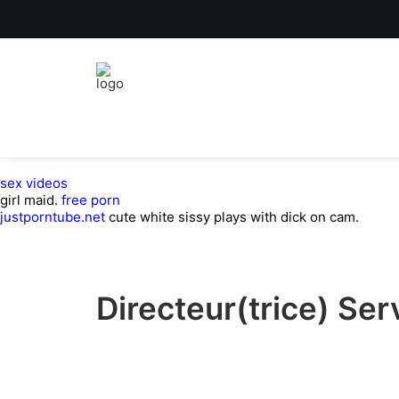
sex videos
girl maid.
free porn
justporntube.net
cute white sissy plays with dick on cam.
Directeur(trice) Serv