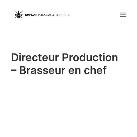
Accueil
Directeur Production
Emplois
Candidats
– Brasseur en chef
OFFREZ UN EMPLOI
Portail Entreprise
Portail Candidat