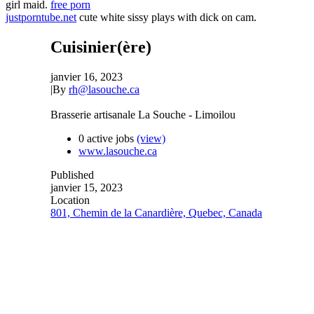
girl maid.
free porn
justporntube.net
cute white sissy plays with dick on cam.
Cuisinier(ère)
janvier 16, 2023
|
By
rh@lasouche.ca
Brasserie artisanale La Souche - Limoilou
0 active jobs
(view)
www.lasouche.ca
Published
janvier 15, 2023
Location
801, Chemin de la Canardière, Quebec, Canada