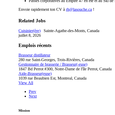
Passes corporatives au Empire 47 en été et au Ski de
Envoie rapidement ton CV à
rh@lasouche.ca
!
Related Jobs
Cuisinier(ère)
Sainte-Agathe-des-Monts, Canada
juillet 8, 2026
Emplois récents
Brasseur distillateur
280 rue Saint-Georges, Trois-Rivières, Canada
Gestionnaire de brasserie / Brasseur(-euse)
1847 Bd Perrot #300, Notre-Dame de l'île Perrot, Canada
Aide-Brasseur(euse)
1039 rue Beaubien Est, Montreal, Canada
View All
Prev
Next
Mission