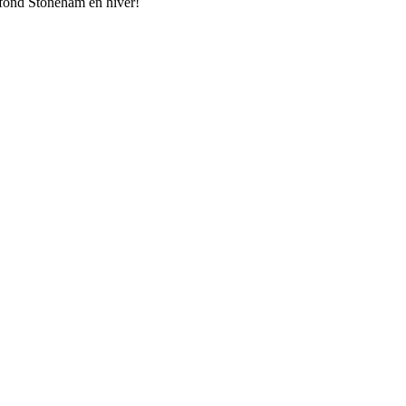
 fond Stoneham en hiver!